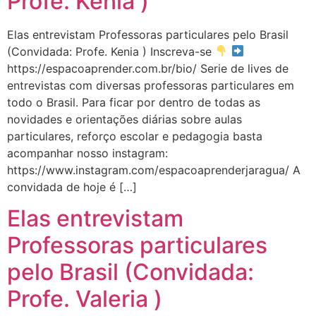
Profe. Kenia )
Elas entrevistam Professoras particulares pelo Brasil
(Convidada: Profe. Kenia ) Inscreva-se
https://espacoaprender.com.br/bio/ Serie de lives de
entrevistas com diversas professoras particulares em
todo o Brasil. Para ficar por dentro de todas as
novidades e orientações diárias sobre aulas
particulares, reforço escolar e pedagogia basta
acompanhar nosso instagram:
https://www.instagram.com/espacoaprenderjaragua/ A
convidada de hoje é […]
Elas entrevistam
Professoras particulares
ESTAMOS MIGRANDO PARA OUTRA
pelo Brasil (Convidada:
PLATAFORMA, ACESSE NO BOTÃO
ABAIXO.
Profe. Valeria )