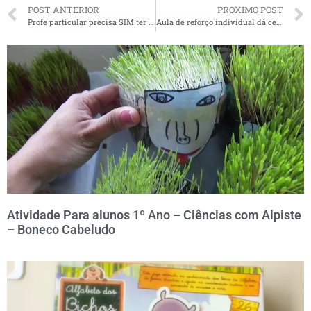
POST ANTERIOR
PROXIMO POST
Profe particular precisa SIM ter um contrato!
Aula de reforço individual dá certo?
ESTAMOS MIGRANDO PARA OUTRA
PLATAFORMA, ACESSE NO BOTÃO
ABAIXO.
ACESSAR FOX EDU
Atividade Para alunos 1º Ano – Ciências com Alpiste
– Boneco Cabeludo