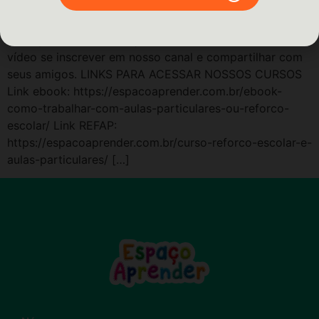
https://espacoaprender.com.br/bio/ Oi, tudo bem? No
vídeo de hoje conversamos sobre nossa história com
aulas particulares reforço escolar. Lembrem de avaliar o
vídeo se inscrever em nosso canal e compartilhar com
seus amigos. LINKS PARA ACESSAR NOSSOS CURSOS
Link ebook: https://espacoaprender.com.br/ebook-
como-trabalhar-com-aulas-particulares-ou-reforco-
escolar/ Link REFAP:
https://espacoaprender.com.br/curso-reforco-escolar-e-
aulas-particulares/ […]