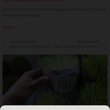
Lembre-se de ativar as notificações, inscrever se no Canal e
comentar neste vídeo.
source
POST ANTERIOR
PROXIMO POST
Como começar com Reforço Escolar além do pedagógico
Mais resultados em seu reforço escolar!