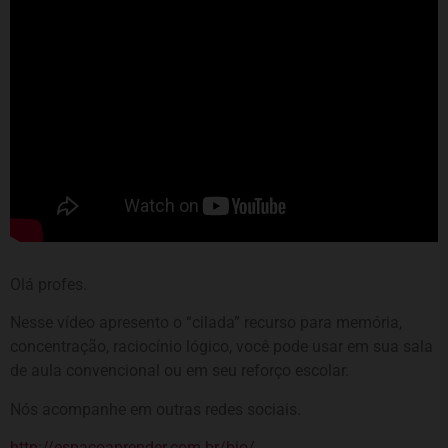
Olá profes.
Nesse vídeo apresento o “cilada” recurso para memória,
concentração, raciocínio lógico, você pode usar em sua sala
de aula convencional ou em seu reforço escolar.
Nós acompanhe em outras redes sociais.
http://espacoaprender.com.br/bio/