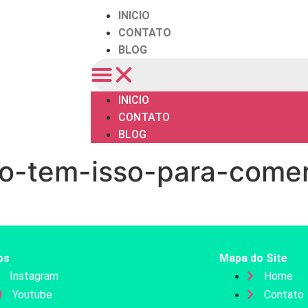
INICIO
CONTATO
BLOG
INICIO
CONTATO
BLOG
-So-tem-isso-para-comer
os
Mapa do Site
Instagram
Home
Youtube
Contato