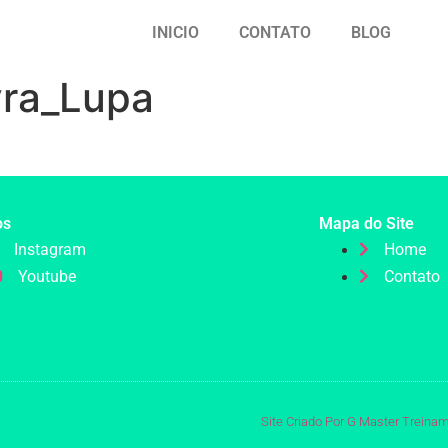
INICIO
CONTATO
BLOG
vra_Lupa
os
Mapa do Site
Instagram
Home
Youtube
Contato
Site Criado Por G Master Treina