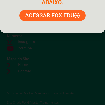
ABAIXO.
ACESSAR FOX EDU
Números
Instagram
Youtube
Mapa do Site
Home
Contato
© Todos os Direitos Reservados - Espaço Aprender
Site Criado Por G Master Treinamentos