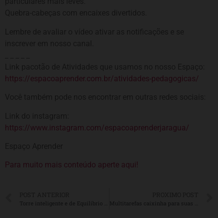
particulares mais leves.
Quebra-cabeças com encaixes divertidos.
Lembre de avaliar o vídeo ativar as notificações e se
inscrever em nosso canal.
_ _ _ _ _
Link pacotão de Atividades que usamos no nosso Espaço:
https://espacoaprender.com.br/atividades-pedagogicas/
Você também pode nos encontrar em outras redes sociais:
Link do instagram:
https://www.instagram.com/espacoaprenderjaragua/
Espaço Aprender
Para muito mais conteúdo aperte aqui!
POST ANTERIOR
PROXIMO POST
Torre inteligente e de Equilíbrio – Recursos para Aulas Particulares e Reforço Escolar
Multitarefas caixinha para suas aulas particulares.